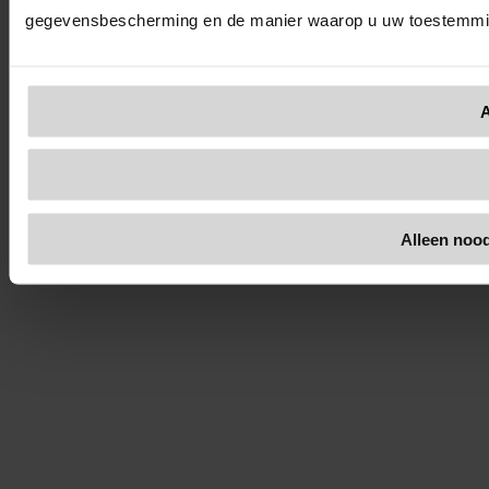
gegevensbescherming en de manier waarop u uw toestemmin
A
Alleen nood