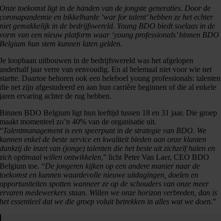
Onze toekomst ligt in de handen van de jongste generaties. Door de
coronapandemie en bikkelharde ‘war for talent’ hebben ze het echter
niet gemakkelijk in de bedrijfswereld. Young BDO biedt soelaas in de
vorm van een nieuw platform waar ‘young professionals’ binnen BDO
Belgium hun stem kunnen laten gelden.
Je loopbaan uitbouwen in de bedrijfswereld was het afgelopen
anderhalf jaar verre van eenvoudig. En al helemaal niet voor wie net
startte. Daartoe behoren ook een heleboel young professionals: talenten
die net zijn afgestudeerd en aan hun carrière beginnen of die al enkele
jaren ervaring achter de rug hebben.
Binnen BDO Belgium ligt hun leeftijd tussen 18 en 31 jaar. Die groep
maakt momenteel zo’n 40% van de organisatie uit.
“
Talentmanagement is een speerpunt in de strategie van BDO. We
kunnen enkel de beste service en kwaliteit bieden aan onze klanten
dankzij de inzet van (jonge) talenten die het beste uit zichzelf halen en
zich optimaal willen ontwikkelen
,” licht Peter Van Laer, CEO BDO
Belgium toe. “
De jongeren kijken op een andere manier naar de
toekomst en kunnen waardevolle nieuwe uitdagingen, doelen en
opportuniteiten spotten wanneer ze op de schouders van onze meer
ervaren medewerkers staan. Willen we onze horizon verbreden, dan is
het essentieel dat we die groep voluit betrekken in alles wat we doen
.”