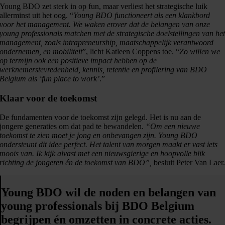
Young BDO zet sterk in op fun, maar verliest het strategische luik
allerminst uit het oog. “
Young BDO
functioneert als een klankbord
voor het management. We waken erover dat de belangen van onze
young professionals matchen met de strategische doelstellingen van he
management, zoals intrapreneurship, maatschappelijk verantwoord
ondernemen, en mobiliteit
”, licht Katleen Coppens toe. “
Zo willen we
op termijn ook een positieve impact hebben op de
werknemerstevredenheid, kennis, retentie en profilering van BDO
Belgium als
‘fun place to work’
.”
Klaar voor de toekomst
De fundamenten voor de toekomst zijn gelegd. Het is nu aan de
jongere generaties om dat pad te bewandelen.
“Om een nieuwe
toekomst te zien moet je jong en onbevangen zijn. Young BDO
ondersteunt dit idee perfect. Het talent van morgen maakt er vast iets
moois van. Ik kijk alvast met een nieuwsgierige en hoopvolle blik
richting de jongeren én de toekomst van BDO”,
besluit Peter Van Laer
Young BDO wil de noden en belangen van
young professionals bij BDO Belgium
begrijpen én omzetten in concrete acties.